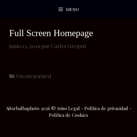
Saltar
Menu
al
contenido
Full Screen Homepage
junio 13, 2019
por
Carles Gregori
Categorías
Uncategorized
Aitorbalbaphoto 2026 ©
Aviso Legal
-
Política de privacidad
-
Política de Cookies