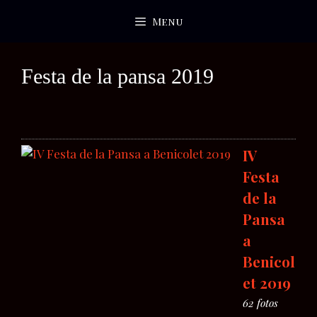
Saltar
Menu
al
contenido
Festa de la pansa 2019
IV
Festa
de la
Pansa
a
Benicol
et 2019
62 fotos